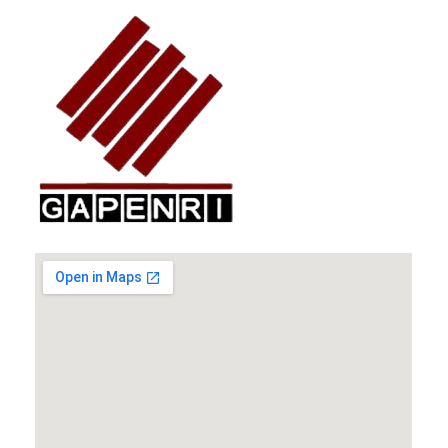
GAPENRI
Gabungan Perusahaan Nasional Rancangbangun Indonesia