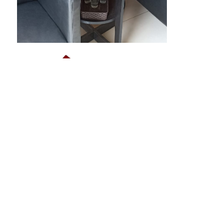
GAPENRI
Gabungan Perusahaan Nasional Rancangbangun Indonesia