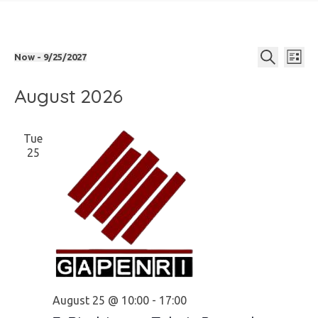
Even
Ev
Now
 - 
9/25/2027
List
Select
Search
date.
August 2026
Vi
Sear
Na
and
Tue
25
View
Navi
August 25 @ 10:00
-
17:00