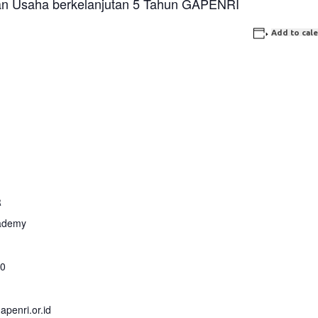
n Usaha berkelanjutan 5 Tahun GAPENRI
Add to cal
R
ademy
70
apenri.or.id