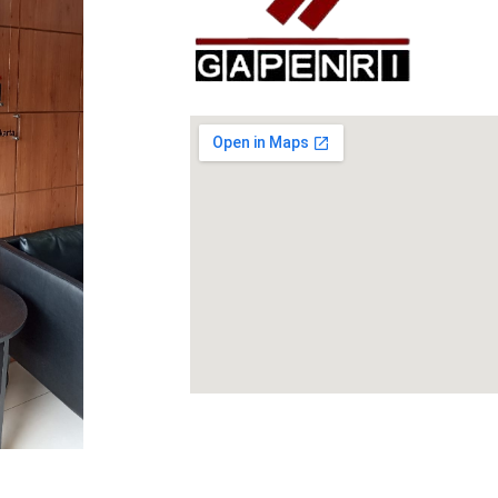
GAPENRI
Gabungan Perusahaan Nasional Rancangbangun Indonesia