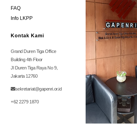
FAQ
Info LKPP
Kontak Kami
Grand Duren Tiga Office
Building 4th Floor
Jl Duren Tiga Raya No 9,
Jakarta 12760
sekretariat@gapenri.or.id
+62 2279 1870