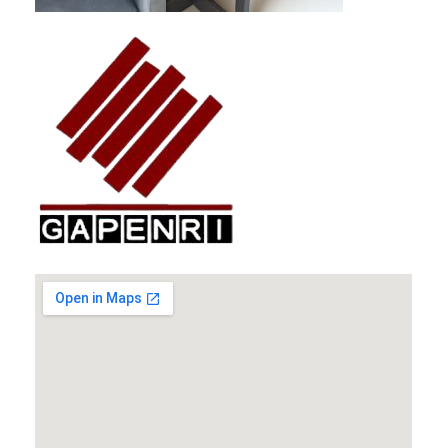
GAPENRI
Gabungan Perusahaan Nasional Rancangbangun Indonesia