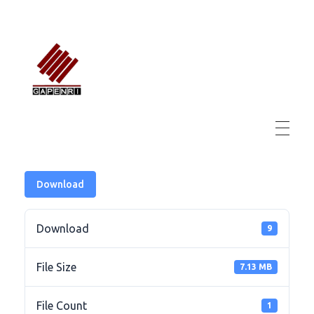
GAPENRI
Gabungan Perusahaan Nasional Rancangbangun Indonesia
Download
Download
9
File Size
7.13 MB
File Count
1