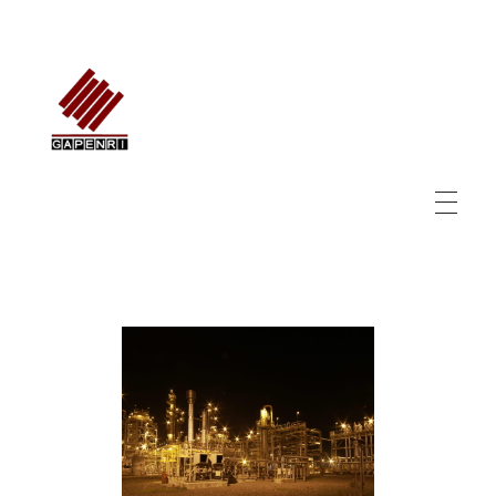
GAPENRI
Gabungan Perusahaan Nasional Rancangbangun Indonesia