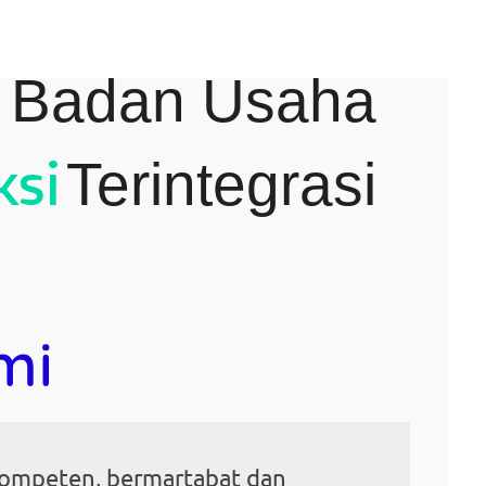
i Badan Usaha
ksi
Terintegrasi
mi
ompeten, bermartabat dan