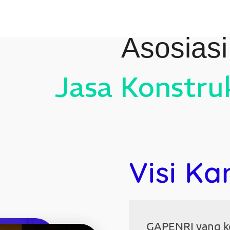
Asosias
Jasa Konstru
Visi Ka
GAPENRI yang k