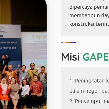
dipercaya pema
membangun daya
konstruksi terin
Misi
GAPE
Peningkatan k
dalam negeri dan
Penyempurnaa