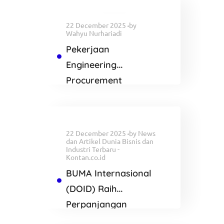
22 December 2025
by
Wahyu Nurhariadi
Pekerjaan
Engineering
Procurement
Construction and
Commisioning
Proyek AVERE
22 December 2025
by
News
dan Artikel Dunia Bisnis dan
Industri Terbaru -
Kontan.co.id
BUMA Internasional
(DOID) Raih
Perpanjangan
Kontrak di Tambang