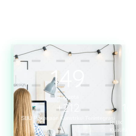
149
Anggota
+
212
10
SBU Pekerjaan Konstrksi Terintegrasi
BUJK
Kualifikasi