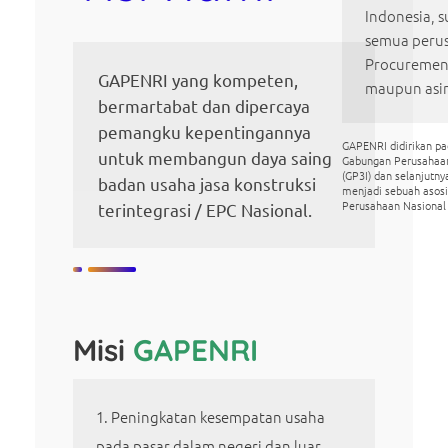
Indonesia, s
semua perus
Procurement
GAPENRI yang kompeten,
maupun asi
bermartabat dan dipercaya
pemangku kepentingannya
GAPENRI didirikan p
untuk membangun daya saing
Gabungan Perusahaa
(GP3I) dan selanjutn
badan usaha jasa konstruksi
menjadi sebuah asos
Perusahaan Nasional
terintegrasi / EPC Nasional.
Misi
GAPENRI
Peningkatan kesempatan usaha
pada pasar dalam negeri dan luar