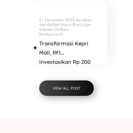
Blackwater
21 December 2025
by
News
dan Artikel Dunia Bisnis dan
Industri Terbaru -
Kontan.co.id
Transformasi Kepri
Mall, RFI
Investasikan Rp 200
Miliar Bangun K
SQUARE Batam
VEIW ALL POST