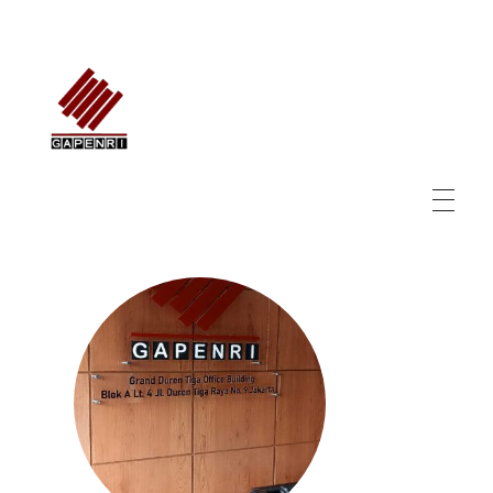
GAPENRI
Gabungan Perusahaan Nasional Rancangbangun Indonesia