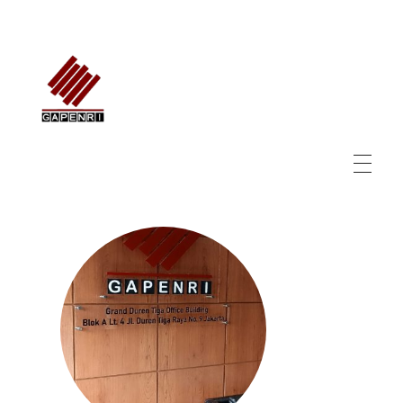
GAPENRI
Gabungan Perusahaan Nasional Rancangbangun Indonesia