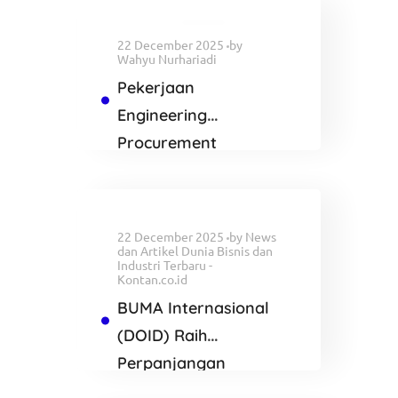
22 December 2025
by
Wahyu Nurhariadi
Pekerjaan
Engineering
Procurement
Construction and
Commisioning
Proyek AVERE
22 December 2025
by
News
dan Artikel Dunia Bisnis dan
Industri Terbaru -
Kontan.co.id
BUMA Internasional
(DOID) Raih
Perpanjangan
Kontrak di Tambang