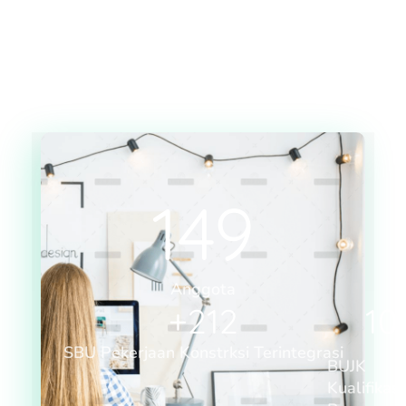
149
Anggota
+
212
10
SBU Pekerjaan Konstrksi Terintegrasi
BUJK
Kualifikasi