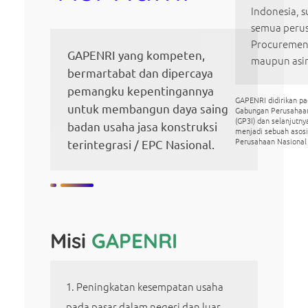
Indonesia, s
semua perus
Procurement
GAPENRI yang kompeten,
maupun asi
bermartabat dan dipercaya
pemangku kepentingannya
GAPENRI didirikan p
untuk membangun daya saing
Gabungan Perusahaa
(GP3I) dan selanjutn
badan usaha jasa konstruksi
menjadi sebuah asos
Perusahaan Nasional
terintegrasi / EPC Nasional.
Misi
GAPENRI
Peningkatan kesempatan usaha
pada pasar dalam negeri dan luar