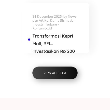
Blackwater
21 December 2025
by
News
dan Artikel Dunia Bisnis dan
Industri Terbaru -
Kontan.co.id
Transformasi Kepri
Mall, RFI
Investasikan Rp 200
Miliar Bangun K
SQUARE Batam
VEIW ALL POST