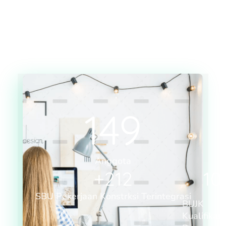
149
Anggota
+
212
10
SBU Pekerjaan Konstrksi Terintegrasi
BUJK
Kualifikasi