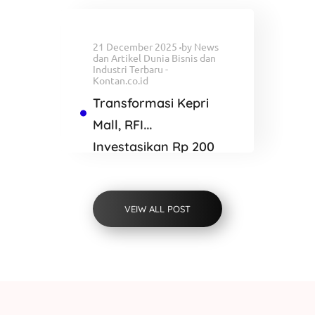
Blackwater
21 December 2025
by
News
dan Artikel Dunia Bisnis dan
Industri Terbaru -
Kontan.co.id
Transformasi Kepri
Mall, RFI
Investasikan Rp 200
Miliar Bangun K
SQUARE Batam
VEIW ALL POST