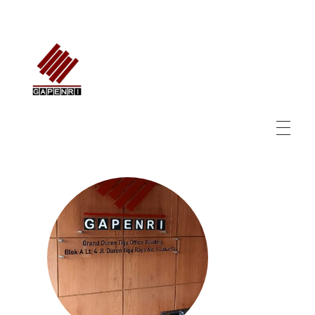
GAPENRI
Gabungan Perusahaan Nasional Rancangbangun Indonesia