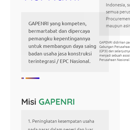
Indonesia, s
semua perus
Procurement
GAPENRI yang kompeten,
maupun asi
bermartabat dan dipercaya
pemangku kepentingannya
GAPENRI didirikan p
untuk membangun daya saing
Gabungan Perusahaa
(GP3I) dan selanjutn
badan usaha jasa konstruksi
menjadi sebuah asos
Perusahaan Nasional
terintegrasi / EPC Nasional.
Misi
GAPENRI
Peningkatan kesempatan usaha
pada pasar dalam negeri dan luar