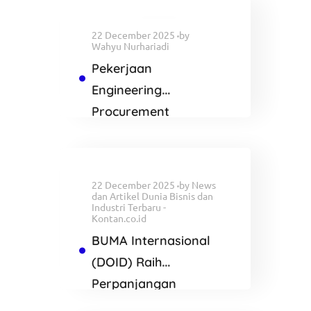
22 December 2025
by
Wahyu Nurhariadi
Pekerjaan
Engineering
Procurement
Construction and
Commisioning
Proyek AVERE
22 December 2025
by
News
dan Artikel Dunia Bisnis dan
Industri Terbaru -
Kontan.co.id
BUMA Internasional
(DOID) Raih
Perpanjangan
Kontrak di Tambang