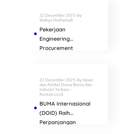
22 December 2025
by
Wahyu Nurhariadi
Pekerjaan
Engineering
Procurement
Construction and
Commisioning
Proyek AVERE
22 December 2025
by
News
dan Artikel Dunia Bisnis dan
Industri Terbaru -
Kontan.co.id
BUMA Internasional
(DOID) Raih
Perpanjangan
Kontrak di Tambang