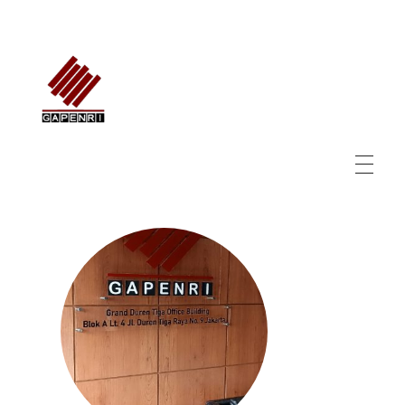
GAPENRI
Gabungan Perusahaan Nasional Rancangbangun Indonesia