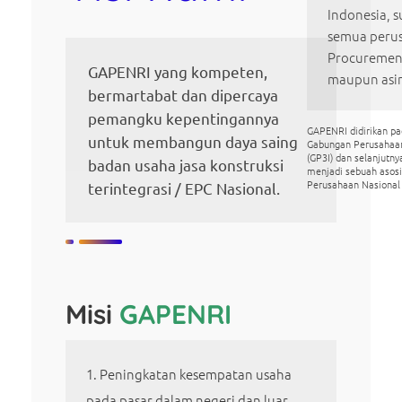
Indonesia, s
semua perus
Procurement
GAPENRI yang kompeten,
maupun asi
bermartabat dan dipercaya
pemangku kepentingannya
GAPENRI didirikan p
untuk membangun daya saing
Gabungan Perusahaa
(GP3I) dan selanjutn
badan usaha jasa konstruksi
menjadi sebuah asos
Perusahaan Nasional
terintegrasi / EPC Nasional.
Misi
GAPENRI
Peningkatan kesempatan usaha
pada pasar dalam negeri dan luar