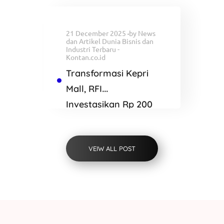
Blackwater
21 December 2025
by
News
dan Artikel Dunia Bisnis dan
Industri Terbaru -
Kontan.co.id
Transformasi Kepri
Mall, RFI
Investasikan Rp 200
Miliar Bangun K
SQUARE Batam
VEIW ALL POST