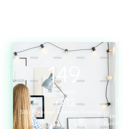
149
Anggota
+
212
10
SBU Pekerjaan Konstrksi Terintegrasi
BUJK
Kualifikasi