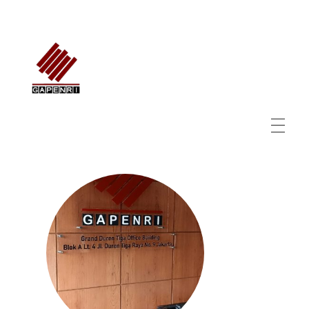
GAPENRI
Gabungan Perusahaan Nasional Rancangbangun Indonesia