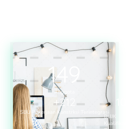
149
Anggota
+
212
10
SBU Pekerjaan Konstrksi Terintegrasi
BUJK
Kualifikasi