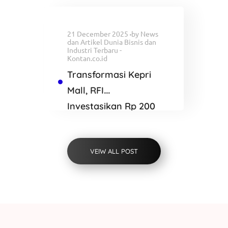
Blackwater
21 December 2025
by
News
dan Artikel Dunia Bisnis dan
Industri Terbaru -
Kontan.co.id
Transformasi Kepri
Mall, RFI
Investasikan Rp 200
Miliar Bangun K
SQUARE Batam
VEIW ALL POST