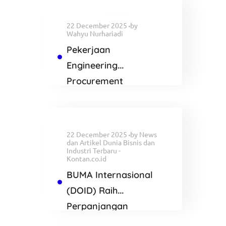
22 December 2025
by
Wahyu Nurhariadi
Pekerjaan
Engineering
Procurement
Construction and
Commisioning
Proyek AVERE
22 December 2025
by
News
dan Artikel Dunia Bisnis dan
Industri Terbaru -
Kontan.co.id
BUMA Internasional
(DOID) Raih
Perpanjangan
Kontrak di Tambang