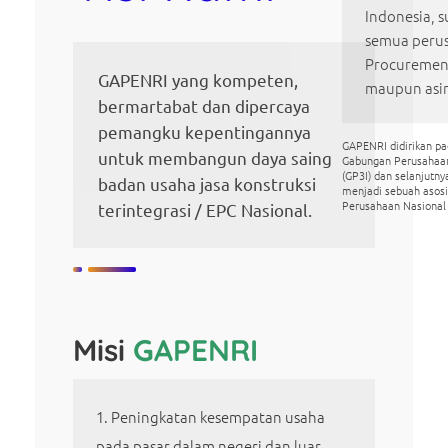
Indonesia, s
semua perus
Procurement
GAPENRI yang kompeten,
maupun asi
bermartabat dan dipercaya
pemangku kepentingannya
GAPENRI didirikan p
untuk membangun daya saing
Gabungan Perusahaa
(GP3I) dan selanjutn
badan usaha jasa konstruksi
menjadi sebuah asos
Perusahaan Nasional
terintegrasi / EPC Nasional.
Misi
GAPENRI
Peningkatan kesempatan usaha
pada pasar dalam negeri dan luar