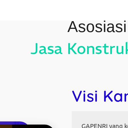
Asosias
Jasa Konstru
Visi Ka
GAPENRI yang k