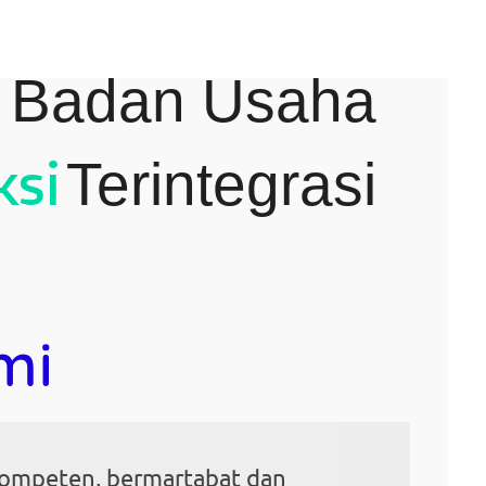
i Badan Usaha
ksi
Terintegrasi
mi
ompeten, bermartabat dan