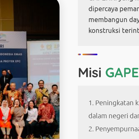
dipercaya pema
membangun daya
konstruksi terin
Misi
GAPE
Peningkatan k
dalam negeri dan
Penyempurnaa