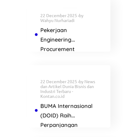
22 December 2025
by
Wahyu Nurhariadi
Pekerjaan
Engineering
Procurement
Construction and
Commisioning
Proyek AVERE
22 December 2025
by
News
dan Artikel Dunia Bisnis dan
Industri Terbaru -
Kontan.co.id
BUMA Internasional
(DOID) Raih
Perpanjangan
Kontrak di Tambang