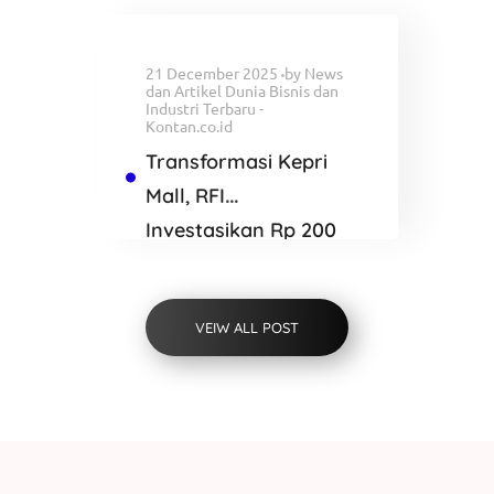
Blackwater
21 December 2025
by
News
dan Artikel Dunia Bisnis dan
Industri Terbaru -
Kontan.co.id
Transformasi Kepri
Mall, RFI
Investasikan Rp 200
Miliar Bangun K
SQUARE Batam
VEIW ALL POST