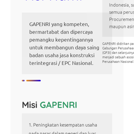
Indonesia, s
semua perus
Procurement
GAPENRI yang kompeten,
maupun asi
bermartabat dan dipercaya
pemangku kepentingannya
GAPENRI didirikan p
untuk membangun daya saing
Gabungan Perusahaa
(GP3I) dan selanjutn
badan usaha jasa konstruksi
menjadi sebuah asos
Perusahaan Nasional
terintegrasi / EPC Nasional.
Misi
GAPENRI
Peningkatan kesempatan usaha
pada pasar dalam negeri dan luar