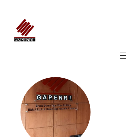
GAPENRI
Gabungan Perusahaan Nasional Rancangbangun Indonesia