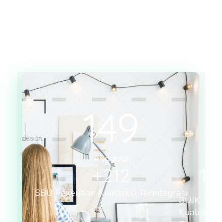
149
Anggota
+
212
10
SBU Pekerjaan Konstrksi Terintegrasi
BUJK
Kualifikasi