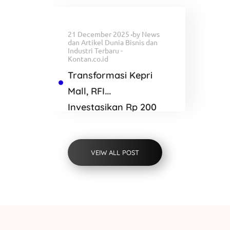
Blackwater
21 December 2025
by
News
dan Artikel Dunia Bisnis dan
Industri Terbaru -
Kontan.co.id
Transformasi Kepri
Mall, RFI
Investasikan Rp 200
Miliar Bangun K
SQUARE Batam
VEIW ALL POST