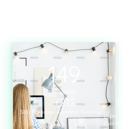
149
Anggota
+
212
10
SBU Pekerjaan Konstrksi Terintegrasi
BUJK
Kualifikasi