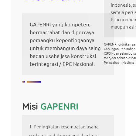
Indonesia, s
semua perus
Procurement
GAPENRI yang kompeten,
maupun asi
bermartabat dan dipercaya
pemangku kepentingannya
GAPENRI didirikan p
untuk membangun daya saing
Gabungan Perusahaa
(GP3I) dan selanjutn
badan usaha jasa konstruksi
menjadi sebuah asos
Perusahaan Nasional
terintegrasi / EPC Nasional.
Misi
GAPENRI
Peningkatan kesempatan usaha
pada pasar dalam negeri dan luar