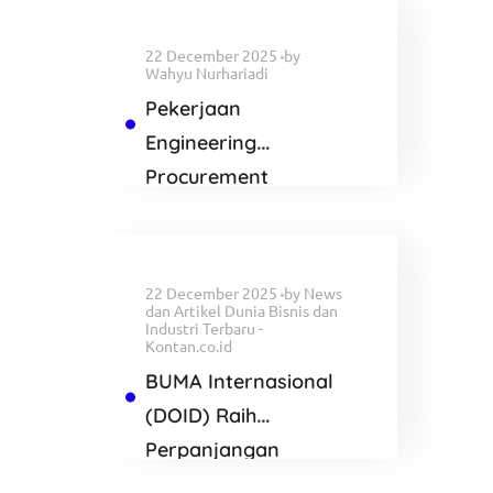
22 December 2025
by
Wahyu Nurhariadi
Pekerjaan
Engineering
Procurement
Construction and
Commisioning
Proyek AVERE
22 December 2025
by
News
dan Artikel Dunia Bisnis dan
Industri Terbaru -
Kontan.co.id
BUMA Internasional
(DOID) Raih
Perpanjangan
Kontrak di Tambang