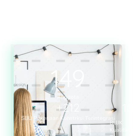
149
Anggota
+
212
10
SBU Pekerjaan Konstrksi Terintegrasi
BUJK
Kualifikasi