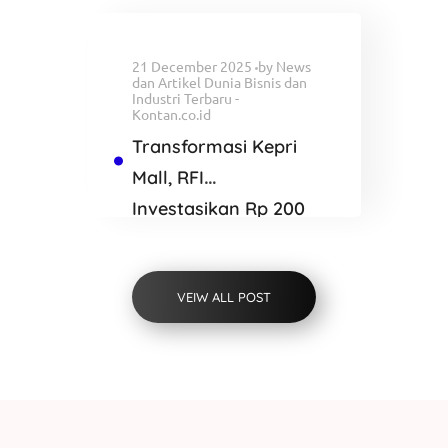
Blackwater
21 December 2025
by
News
dan Artikel Dunia Bisnis dan
Industri Terbaru -
Kontan.co.id
Transformasi Kepri
Mall, RFI
Investasikan Rp 200
Miliar Bangun K
SQUARE Batam
VEIW ALL POST