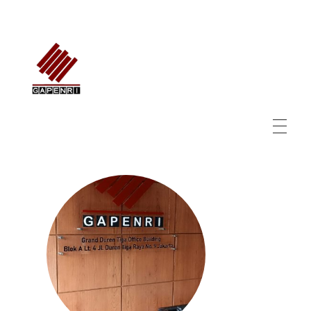
GAPENRI
Gabungan Perusahaan Nasional Rancangbangun Indonesia