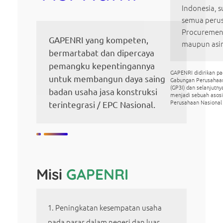
Indonesia, s
semua perus
Procurement
GAPENRI yang kompeten,
maupun asi
bermartabat dan dipercaya
pemangku kepentingannya
GAPENRI didirikan p
untuk membangun daya saing
Gabungan Perusahaa
(GP3I) dan selanjutn
badan usaha jasa konstruksi
menjadi sebuah asos
Perusahaan Nasional
terintegrasi / EPC Nasional.
Misi
GAPENRI
Peningkatan kesempatan usaha
pada pasar dalam negeri dan luar