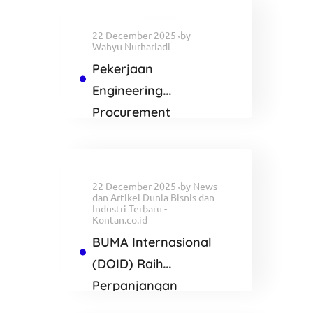
22 December 2025
by
Wahyu Nurhariadi
Pekerjaan
Engineering
Procurement
Construction and
Commisioning
Proyek AVERE
22 December 2025
by
News
dan Artikel Dunia Bisnis dan
Industri Terbaru -
Kontan.co.id
BUMA Internasional
(DOID) Raih
Perpanjangan
Kontrak di Tambang