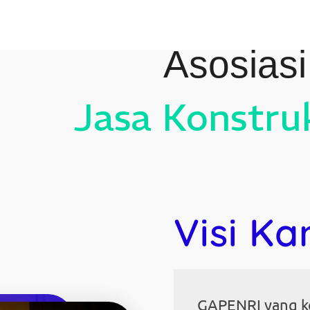
Asosias
Jasa Konstru
Visi Ka
GAPENRI yang k