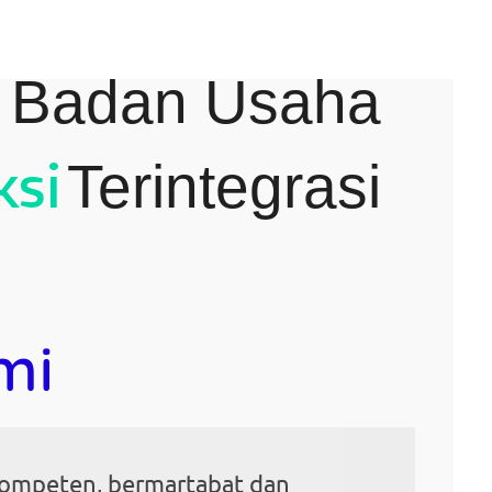
i Badan Usaha
ksi
Terintegrasi
mi
ompeten, bermartabat dan