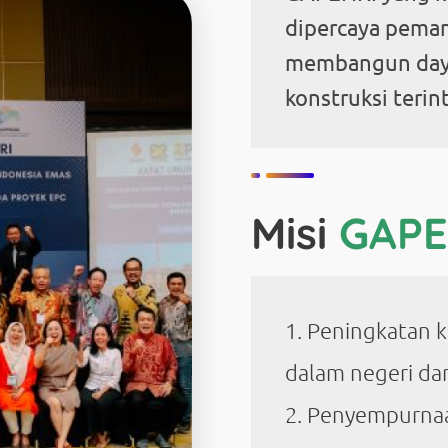
dipercaya pema
membangun daya
konstruksi terin
Misi
GAPE
Peningkatan k
dalam negeri dan
Penyempurnaa